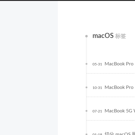
macOS
标签
MacBook Pro 
05-31
MacBook Pro
10-31
MacBook 5
07-21
切分 macOS
01-18