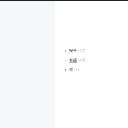
安全
12
智能
43
铭
1